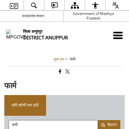
Government of Madhya
मध्यप्रदेश शासन
Pradesh
जिला अनूपपुर
DISTRICT ANUPPUR
फार्म
मुख्य पृष्ठ
फार्म
फॉर्म श्रेणी वार छांटे
फ़िल्टर