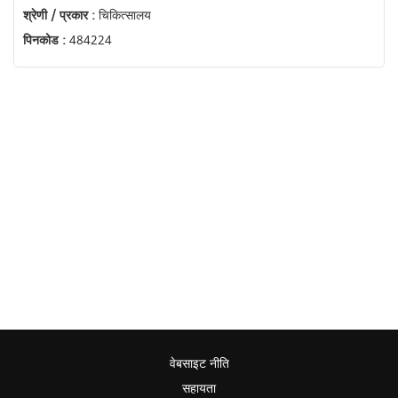
श्रेणी / प्रकार :
चिकित्सालय
पिनकोड :
484224
वेबसाइट नीति
सहायता