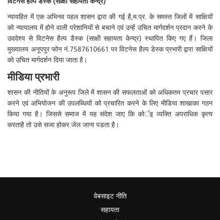
विटनेस हैल्‍प डैस्‍क (साक्षी सहायता केन्‍द्र)
न्‍यायहित में एक अभिनव पहल शासन द्वारा की गई है,म.प्र. के समस्‍त जिलों में साक्षियों
को न्‍यायालय में होने वाली परेशानियों से बचाने एवं उन्‍हें उचित मार्गदर्शन प्रदान करने के
उददेश्‍य से विटनेस हैल्‍प डैस्‍क (साक्षी सहायता केन्‍द्र) स्‍थापित किए गए हैं। जिला
मुख्‍यालय अनूपपुर फोन नं.7587610661 पर विटनेस हैल्‍प डेस्‍क प्रभारी द्वारा साक्षियों
को उचित मार्गदर्शन दिया जाता है।
मीडिया प्रभारी
शासन की नीतियों के अनुरूप जिले में शासन की सफलताओं को अधिकतम प्रचार पसार
करने एवं अभियोजन की उपलब्धियों को प्रचारित करने के लिए मीडिया शाखाका गठन
किया गया है। जिससे समाज में यह संदेश जाए कि कोर्इ व्‍यक्ति अपराधिक कृत्‍य
करताहै तो उसे सजा होकर जेल जाना पडता है।
वेबसाइट नीति
सहायता